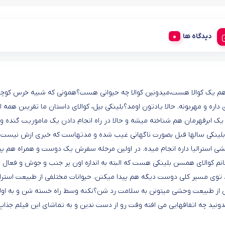
دیدگاه ها
 هم یک کوالا هست،میدونین کوالا چه حیوانی هست؟همونی که شبیه خرس کوچو
و مهربونه. حالا یادتون اومد؟بلینکی بیل، کوالای داستان ما تقریبن همه ا
ک ابرقهرمان هم شناخته میشه و حالا در راه انجام دادن یک ماموریت گنده و
لینکی سالها قبل بصورت ناگهانی غیب شده و مدتهاست که خبری ازش نیست. 
ی استرالیا داره انجام میده. در اولین مرحله سفرش یک دوست و همراه هم پی
م کوالای همسن بلینکی هست که البته به اندازه اون پر جنب و جوش و فعال
وی مسیر کلی دوست دیگه هم پیدا میکنن. حیوانات مختلفی از طبیعت استرالیا
تاش از طبیعت وحشی میتونن به سلامت رد شن؟نکنه وسط راه خسته شن و به اول
ونید چه اتفاقهایی می افته وقت رو از دست ندین و به تماشای این فیلم جذابِ