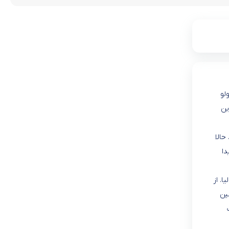
لو
ین
حالا
دا
. از
ین