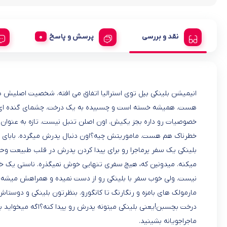
نقد و بررسی
پرسش و پاسخ
انیمیشن بلینکی بیل توی استرالیا اتفاق می افته. شخصیت اصلیش
هست. همیشه خسته است و چسبیده به یک درخت. چشمای گنده ای داره 
خصوصیات رو داره بجز یکیش. اون اصلن تنبل نیست. تازه به عنوان ی
خطرناک هم هست. ماموریتش چیه؟اون دنبال پدرش میگرده. بابای ب
بلینکی یک سفر پرماجرا رو برای پیدا کردن پدرش در قلب طبیعت وحش
میکنه. میدونین که، هیچ سفری تنهایی خوش نمیگذره. ناستی یک خان
نیست. ولی خوب سفر با بلینکی رو از دست نمیده و همراهش میشه. ت
مارمولک های بامزه و رنگارنگ تا کانگورو. بنظرتون بلینکی و دوس
درخت بچسبن!یعنی بلینکی میتونه پدرش رو پیدا کنه؟اگه میخواید بد
ماجراجویانه بشینید.