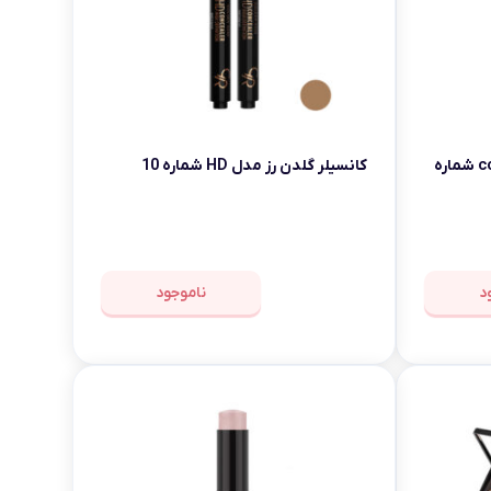
کانسیلر گلدن رز مدل corrector شماره
کانسیلر گلدن رز مدل HD شماره 10
د
ناموجود