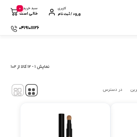
0
سبد خرید
کاربری
خالی است
ورود / ثبت نام
04191011126
 صندوقی
نمایش
1
-
12
کالا از
102
رین
در دسترس