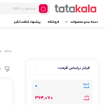
دسته بندی محصولات
فروشگاه
پیشنهاد شگفت انگیز
یخچال و فریزر فروشگاهی
فریزر ایستاده ویترینی
لوازم یدکی
فریزر ایستاده ویترینی عرض 
تاتاکالا
فریزر ایستاده ویترینی عرض 
لوازم خانگی برقی
یخچال ایستاده ویترینی
فیلتر براساس قیمت:
م
لوازم آرایشی
عرض 30
لوازم بهداشتی
شروع
عرض 60
۰
قیمت
عطر، ادکلن، اسپری و ست
عرض 70
پایان
۳۶۴٬۰۷۰
قیمت
عرض 120
خانه و آشپزخانه