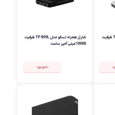
شارژر همراه تسکو مدل TP 878 ظرفیت
شارژر همراه تسکو مدل TP 859L ظرفیت
10000میلی آمپر ساعت
د
ناموجود