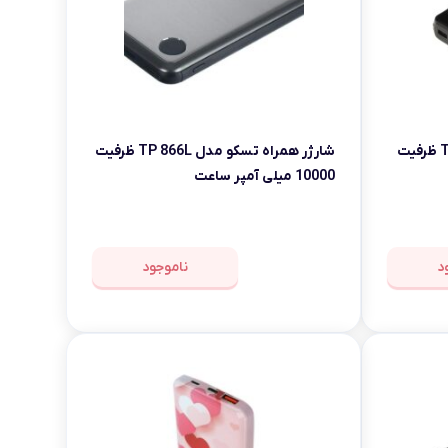
شارژر همراه تسکو مدل TP 888 ظرفیت
شارژر همراه تسکو مدل TP 866L ظرفیت
10000 میلی آمپر ساعت
د
ناموجود