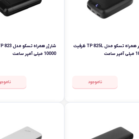
شارژر همراه تسکو مدل TP 825L ظرفیت
ر ساعت
10000 میلی آمپر ساعت
ناموجود
ناموجو