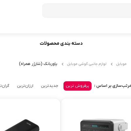
دسته بندی محصولات
فریزر
60
ظرفیت 272 لیتر
پاوربانک (شارژر همراه)
موبایل
لوازم جانبی گوشی موبایل
70
ظرفیت 350 لیتر
ظرفیت 370 لیتر
پرفروش ترین
جدیدترین
ارزان‌ترین
گران‌ت
رتب‌سازی بر اساس :
ظرفیت 440 لیتر