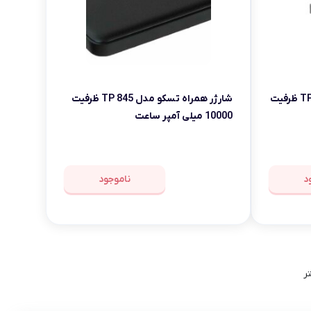
شارژر همراه تسکو مدل TP 817L ظرفیت
شارژر همراه تسکو مدل TP 845 ظرفیت
10000 میلی آمپر ساعت
د
ناموجود
ر