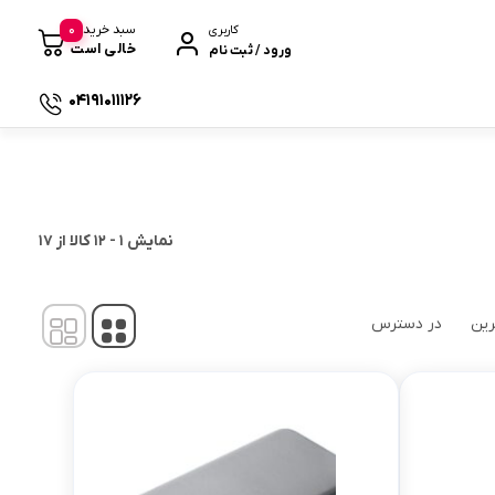
0
سبد خرید
کاربری
خالی است
ورود / ثبت نام
04191011126
 صندوقی
نمایش
1
-
12
کالا از
17
رین
در دسترس