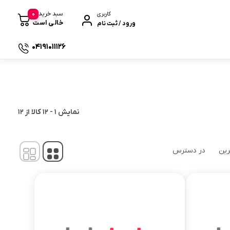
0
سبد خرید
کاربری
خالی است
ورود / ثبت نام
04191011126
 صندوقی
نمایش
1
-
12
کالا از
12
رین
در دسترس