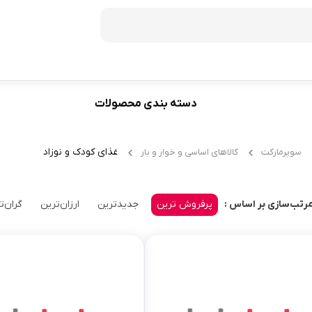
دسته بندی محصولات
فریزر
60
ظرفیت 272 لیتر
غذای کودک و نوزاد
سوپرمارکت
کالاهای اساسی و خوار و بار
70
ظرفیت 350 لیتر
ظرفیت 370 لیتر
پرفروش ترین
جدیدترین
ارزان‌ترین
گران‌ت
رتب‌سازی بر اساس :
ظرفیت 440 لیتر