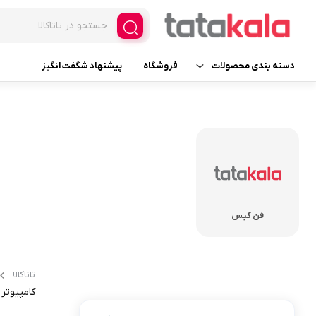
دسته بندی محصولات
فروشگاه
پیشنهاد شگفت انگیز
یخچال و فریزر فروشگاهی
فریزر ایستاده ویترینی
لوازم یدکی
فریزر ایستاده ویترینی عرض 
فریزر ایستاده ویترینی عرض 
لوازم خانگی برقی
یخچال ایستاده ویترینی
لوازم آرایشی
فن کیس
عرض 30
لوازم بهداشتی
عرض 60
تاتاکالا
عطر، ادکلن، اسپری و ست
عرض 70
کامپیوتر
عرض 120
خانه و آشپزخانه