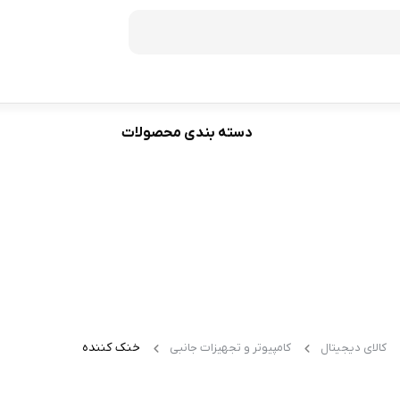
دسته بندی محصولات
فریزر
60
ظرفیت 272 لیتر
70
ظرفیت 350 لیتر
ظرفیت 370 لیتر
ظرفیت 440 لیتر
خنک‌ کننده
کالای دیجیتال
کامپیوتر و تجهیزات جانبی