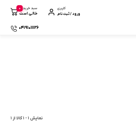
0
سبد خرید
کاربری
خالی است
ورود / ثبت نام
04191011126
 صندوقی
نمایش
1
-
1
کالا از
1