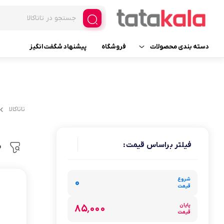
دسته بندی محصولات
فروشگاه
پیشنهاد شگفت انگیز
یخچال و فریزر فروشگاهی
فریزر ایستاده ویترینی
لوازم یدکی
فریزر ایستاده ویترینی عرض 
تاتاکالا
فریزر ایستاده ویترینی عرض 
لوازم خانگی برقی
یخچال ایستاده ویترینی
فیلتر براساس قیمت:
م
لوازم آرایشی
عرض 30
لوازم بهداشتی
شروع
عرض 60
۰
قیمت
عطر، ادکلن، اسپری و ست
عرض 70
پایان
۸۵٬۰۰۰
قیمت
عرض 120
خانه و آشپزخانه