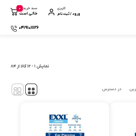
0
سبد خرید
کاربری
خالی است
ورود / ثبت نام
04191011126
 صندوقی
نمایش
1
-
12
کالا از
84
رین
در دسترس