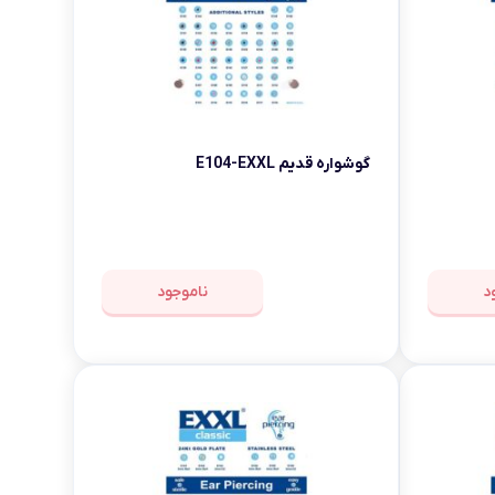
گوشواره قدیم E104-EXXL
د
ناموجود