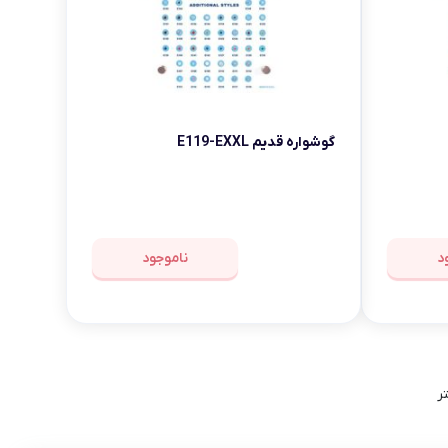
گوشواره قدیم E119-EXXL
د
ناموجود
ر