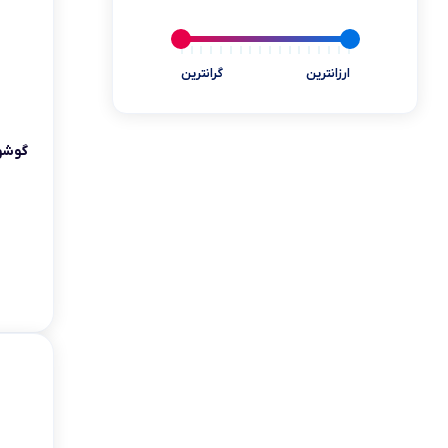
یخچال مینی بار
ابزارآلات و تجهیزات
ارزانترین
گرانترین
کالای دیجیتال
سلامت و پزشکی
گوشواره 
بازی و سرگرمی
کالاهای سوپرمارکتی
خوردنی و آشامیدنی