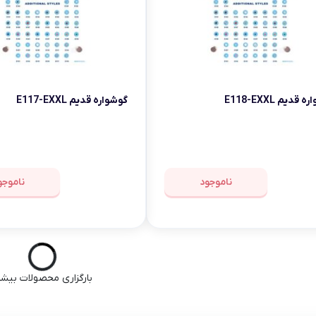
قدیم E118-EXXL
گوشواره قدیم E117-EXXL
ناموجود
ناموجو
بارگزاری محصولات بیشت