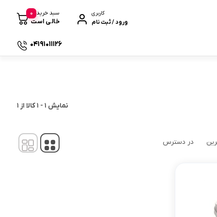
0
سبد خرید
کاربری
خالی است
ورود / ثبت نام
04191011126
 صندوقی
نمایش
1
-
1
کالا از
1
رین
در دسترس