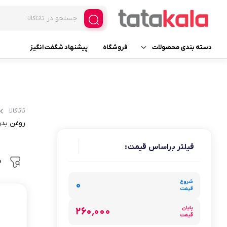
دسته بندی محصولات
فروشگاه
پیشنهاد شگفت انگیز
یخچال و فریزر فروشگاهی
فریزر ایستاده ویترینی
لوازم یدکی
فریزر ایستاده ویترینی عرض 
تاتاکالا
فریزر ایستاده ویترینی عرض 
روغن بد
لوازم خانگی برقی
یخچال ایستاده ویترینی
فیلتر براساس قیمت:
لوازم آرایشی
م
عرض 30
لوازم بهداشتی
شروع
عرض 60
۰
قیمت
عطر، ادکلن، اسپری و ست
عرض 70
پایان
۲۶۰٬۰۰۰
قیمت
عرض 120
خانه و آشپزخانه