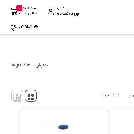
0
سبد خرید
کاربری
خالی است
ورود / ثبت نام
04191011126
 صندوقی
نمایش
1
-
12
کالا از
114
رین
در دسترس