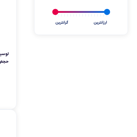
یخچال مینی بار
ابزارآلات و تجهیزات
ارزانترین
گرانترین
کالای دیجیتال
سلامت و پزشکی
بازی و سرگرمی
حجم 250 میلی لی
کالاهای سوپرمارکتی
خوردنی و آشامیدنی