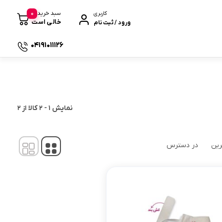
0
سبد خرید
کاربری
خالی است
ورود / ثبت نام
04191011126
 صندوقی
نمایش
1
-
2
کالا از
2
رین
در دسترس