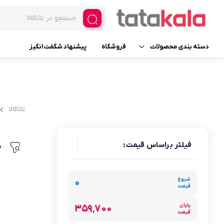
دسته بندی محصولات
فروشگاه
پیشنهاد شگفت انگیز
یخچال و فریزر فروشگاهی
فریزر ایستاده ویترینی
لوازم یدکی
فریزر ایستاده ویترینی عرض 
تاتاکالا
فریزر ایستاده ویترینی عرض 
لوازم خانگی برقی
یخچال ایستاده ویترینی
فیلتر براساس قیمت:
م
لوازم آرایشی
عرض 30
لوازم بهداشتی
شروع
عرض 60
۰
قیمت
عطر، ادکلن، اسپری و ست
عرض 70
پایان
۳۵۹٬۷۰۰
قیمت
عرض 120
خانه و آشپزخانه