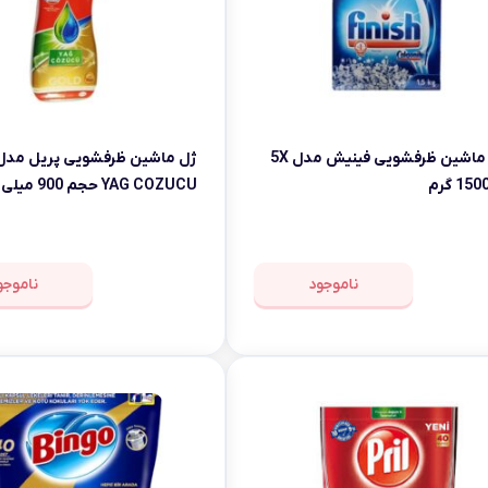
نمک ماشین ظرفشویی فینیش مدل 5X
YAG COZUCU حجم 900 میلی لیتر
ناموجود
ناموجو