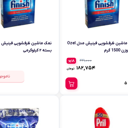
نمک ماشین ظرفشویی فینیش مدل Ozel
نمک ماشین ظرفشویی فینیش ت
بسته ۲ کیلوگرمی
221,000
18
182,754
تومان
ناموجو
5