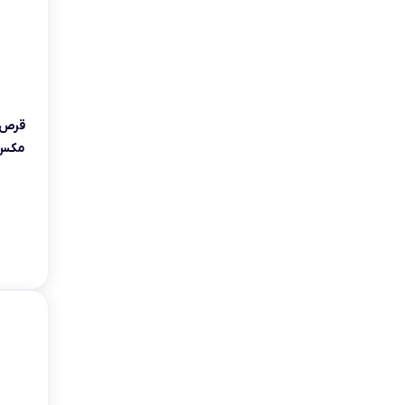
قرص 
مکس 65 عد