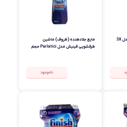
ژل ماشین ظرفشویی فینیش مدل 3X
مایع جلادهنده (ظروف) ماشین
ظرفشویی فینیش مدل Parlatici حجم
800 میلی‌لیتر
د
ناموجود