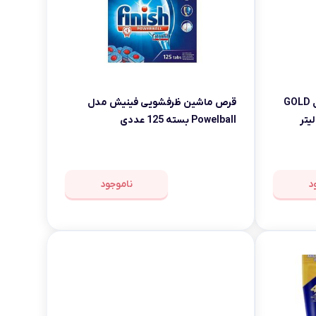
ژل ماشین ظرفشویی پریل مدل GOLD
قرص ماشین ظرفشویی فینیش مدل
Powelball بسته 125 عددی
د
ناموجود