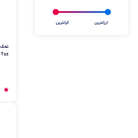
یخچال مینی بار
ابزارآلات و تجهیزات
ارزانترین
گرانترین
کالای دیجیتال
سلامت و پزشکی
Tuz وزن 1500 گرم
بازی و سرگرمی
کالاهای سوپرمارکتی
خوردنی و آشامیدنی