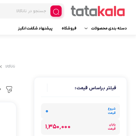
دسته بندی محصولات
فروشگاه
پیشنهاد شگفت انگیز
یخچال و فریزر فروشگاهی
فریزر ایستاده ویترینی
لوازم یدکی
فریزر ایستاده ویترینی عرض 
تاتاکالا
فریزر ایستاده ویترینی عرض 
لوازم خانگی برقی
یخچال ایستاده ویترینی
فیلتر براساس قیمت:
م
لوازم آرایشی
عرض 30
لوازم بهداشتی
شروع
عرض 60
۰
قیمت
عطر، ادکلن، اسپری و ست
عرض 70
پایان
۱٬۳۵۰٬۰۰۰
قیمت
عرض 120
خانه و آشپزخانه