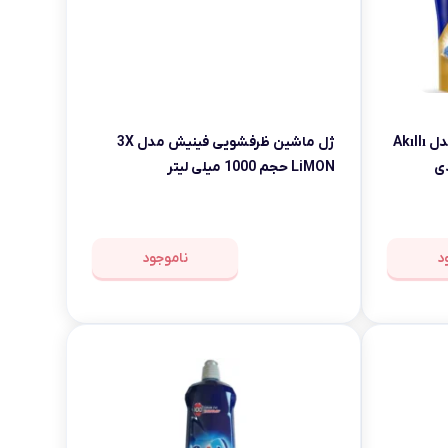
قرص ماشین ظرفشویی بینگو مدل Akıllı
ژل ماشین ظرفشویی فینیش مدل 3X
LiMON حجم 1000 میلی لیتر
د
ناموجود