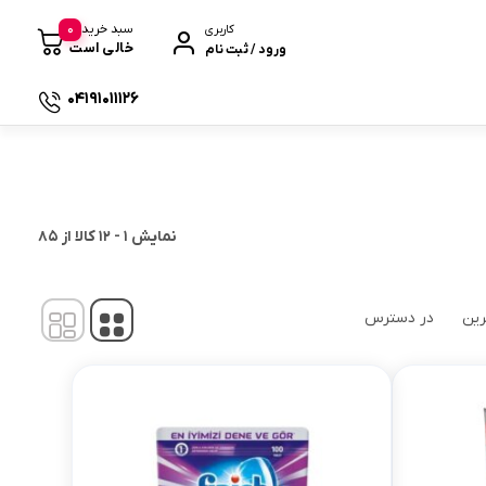
0
سبد خرید
کاربری
خالی است
ورود / ثبت نام
04191011126
 صندوقی
نمایش
1
-
12
کالا از
85
رین
در دسترس