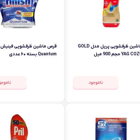
ژل ماشین ظرفشویی پریل مدل GOLD
قرص ماشین ظرفشویی فینیش 
YAG حجم 900 میل
Quantum بسته ۶۰ عددی
ناموجود
ناموجو