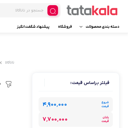
دسته بندی محصولات
فروشگاه
پیشنهاد شگفت انگیز
یخچال و فریزر فروشگاهی
فریزر ایستاده ویترینی
لوازم یدکی
فریزر ایستاده ویترینی عرض 
تاتاکالا
فریزر ایستاده ویترینی عرض 
لوازم خانگی برقی
یخچال ایستاده ویترینی
فیلتر براساس قیمت:
م
لوازم آرایشی
عرض 30
لوازم بهداشتی
شروع
عرض 60
۴٬۹۰۰٬۰۰۰
قیمت
عطر، ادکلن، اسپری و ست
عرض 70
پایان
۷٬۷۰۰٬۰۰۰
قیمت
عرض 120
خانه و آشپزخانه