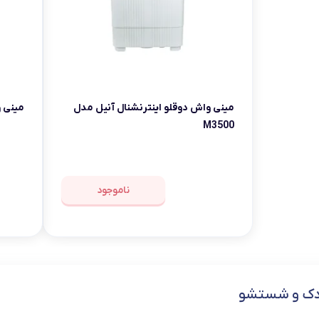
مینی واش دوقلو اینترنشنال آنیل مدل
مینی وا
M3500
ناموجود
دک و شستشو