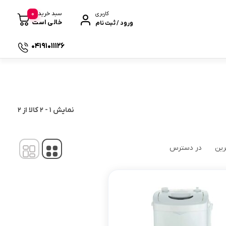
0
سبد خرید
کاربری
خالی است
ورود / ثبت نام
04191011126
 صندوقی
نمایش
1
-
2
کالا از
2
رین
در دسترس