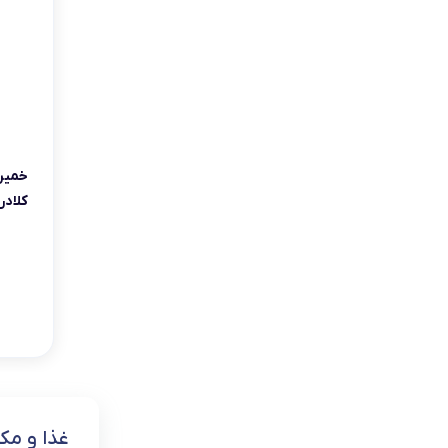
یخچال مینی بار
ابزارآلات و تجهیزات
کالای دیجیتال
سلامت و پزشکی
بازی و سرگرمی
گرم
کالاهای سوپرمارکتی
خوردنی و آشامیدنی
غذا و مک