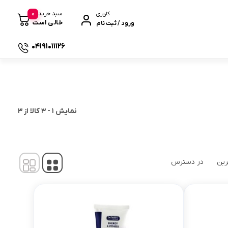
0
سبد خرید
کاربری
خالی است
ورود / ثبت نام
04191011126
 صندوقی
نمایش
1
-
3
کالا از
3
رین
در دسترس